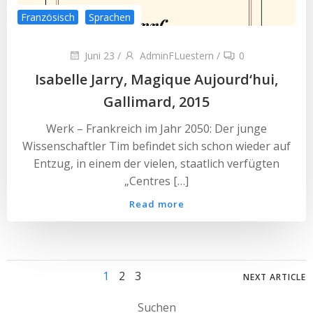
Französisch
Sprachen
Juni 23
/
AdminFLuestern
/
0
Isabelle Jarry, Magique Aujourd‘hui,
Gallimard, 2015
Werk – Frankreich im Jahr 2050: Der junge
Wissenschaftler Tim befindet sich schon wieder auf
Entzug, in einem der vielen, staatlich verfügten
„Centres […]
Read more
Posts
Posts
Page
Page
Page
1
2
3
NEXT ARTICLE
Suchen