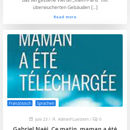
das vergessene Viertel „Klein-Paris“ mit
überwucherten Gebäuden […]
Read more
Französisch
Sprachen
Juni 23
/
AdminFLuestern
/
0
Gabriel Naëj, Ce matin, maman a été