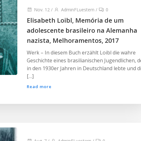
Nov. 12
/
AdminFLuestern
/
0
Elisabeth Loibl, Memória de um
adolescente brasileiro na Alemanha
nazista, Melhoramentos, 2017
Werk – In diesem Buch erzählt Loibl die wahre
Geschichte eines brasilianischen Jugendlichen, d
in den 1930er Jahren in Deutschland lebte und d
[…]
Read more
Aug. 7
/
AdminFLuestern
/
0