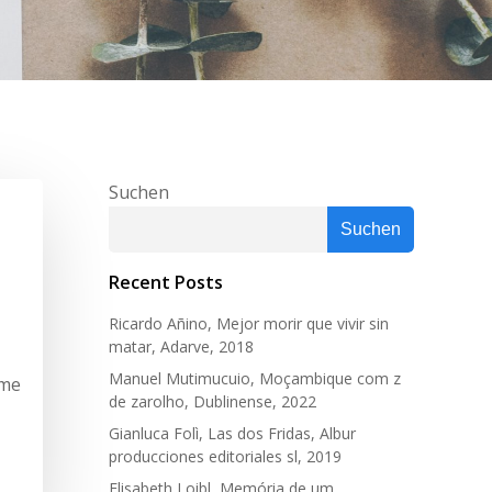
Suchen
Suchen
Recent Posts
Ricardo Añino, Mejor morir que vivir sin
matar, Adarve, 2018
Manuel Mutimucuio, Moçambique com z
ime
de zarolho, Dublinense, 2022
Gianluca Folì, Las dos Fridas, Albur
producciones editoriales sl, 2019
Elisabeth Loibl, Memória de um