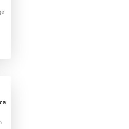
ge
ica
m