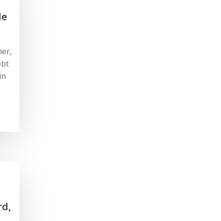
de
mer,
ebt
in
rd,