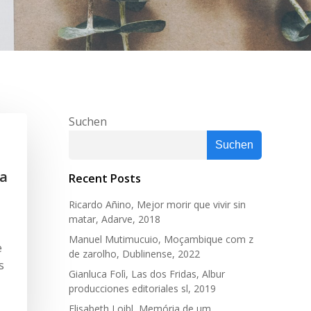
Suchen
Suchen
sa
Recent Posts
Ricardo Añino, Mejor morir que vivir sin
matar, Adarve, 2018
Manuel Mutimucuio, Moçambique com z
e
de zarolho, Dublinense, 2022
s
Gianluca Folì, Las dos Fridas, Albur
producciones editoriales sl, 2019
Elisabeth Loibl, Memória de um