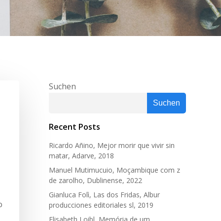
Suchen
Suchen
Recent Posts
Ricardo Añino, Mejor morir que vivir sin
matar, Adarve, 2018
Manuel Mutimucuio, Moçambique com z
de zarolho, Dublinense, 2022
Gianluca Folì, Las dos Fridas, Albur
o
producciones editoriales sl, 2019
Elisabeth Loibl, Memória de um