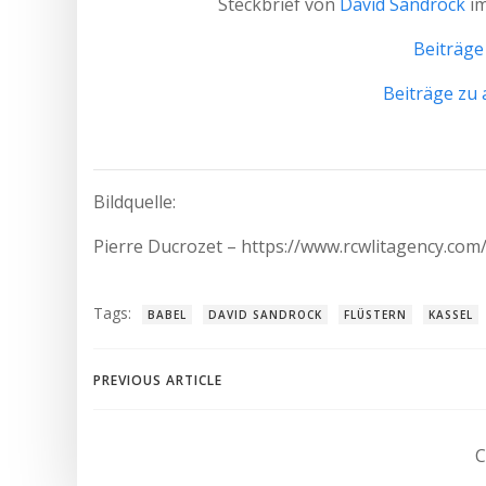
Steckbrief von
David Sandrock
im
Beiträge
Beiträge zu
Bildquelle:
Pierre Ducrozet – https://www.rcwlitagency.com
Tags:
BABEL
DAVID SANDROCK
FLÜSTERN
KASSEL
Post
PREVIOUS ARTICLE
navigation
C