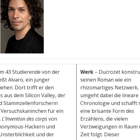
em 43 Studierende von der
Werk
– Ducrozet konstru
ßt Alvaro, ein junger
seinen Roman wie ein
ehen. Dort trifft er den
rhizomartiges Netzwerk,
aus dem Silicon Valley, der
umgeht dabei die lineare
nd Stammzellenforscherin
Chronologie und schafft 
s Versuchskaninchen für ein
eine brisante Form des
.
L’Invention des corps
von
Erzählens, die vielen
 Anonymous-Hackern und
Verzweigungen in Raum 
Unsterblichkeit und der
Zeit folgt. Dieser