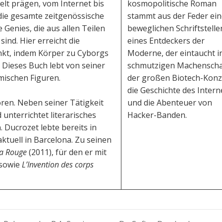
lt prägen, vom Internet bis
kosmopolitische Roman
ie gesamte zeitgenössische
stammt aus der Feder ei
 Genies, die aus allen Teilen
beweglichen Schriftstelle
nd. Hier erreicht die
eines Entdeckers der
kt, indem Körper zu Cyborgs
Moderne, der eintaucht in
Dieses Buch lebt von seiner
schmutzigen Machenscha
mischen Figuren.
der großen Biotech-Konz
die Geschichte des Intern
ren. Neben seiner Tätigkeit
und die Abenteuer von
d unterrichtet literarisches
Hacker-Banden.
. Ducrozet lebte bereits in
ktuell in Barcelona. Zu seinen
a Rouge
(2011), für den er mit
 sowie
L’Invention des corps
n.