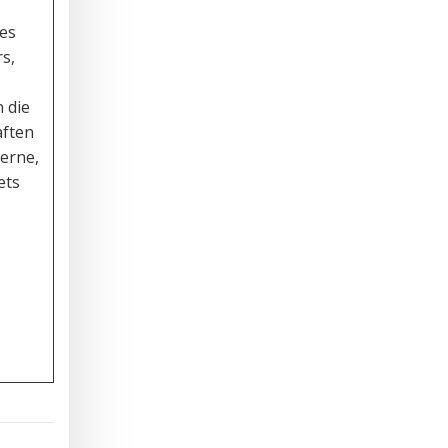
nes
rs,
 die
ften
erne,
ets