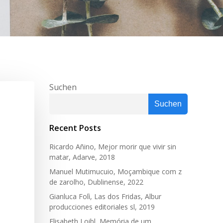
Suchen
Suchen
Recent Posts
Ricardo Añino, Mejor morir que vivir sin
matar, Adarve, 2018
Manuel Mutimucuio, Moçambique com z
de zarolho, Dublinense, 2022
Gianluca Folì, Las dos Fridas, Albur
producciones editoriales sl, 2019
Elisabeth Loibl, Memória de um