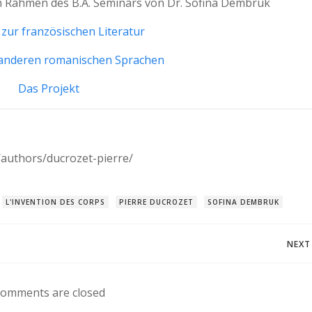
 Rahmen des B.A. Seminars von Dr. Sofina Dembruk
 zur französischen Literatur
 anderen romanischen Sprachen
Das Projekt
/authors/ducrozet-pierre/
L'INVENTION DES CORPS
PIERRE DUCROZET
SOFINA DEMBRUK
Post
NEXT
navigation
omments are closed