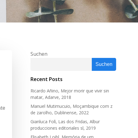
Suchen
Suchen
Recent Posts
Ricardo Añino, Mejor morir que vivir sin
matar, Adarve, 2018
Manuel Mutimucuio, Moçambique com z
hte
de zarolho, Dublinense, 2022
Gianluca Folì, Las dos Fridas, Albur
producciones editoriales sl, 2019
Elisabeth Loibl, Memória de um