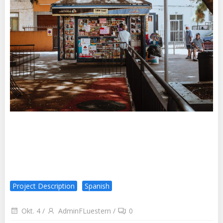
Project Description
Spanish
Okt. 4
/
AdminFLuestern
/
0