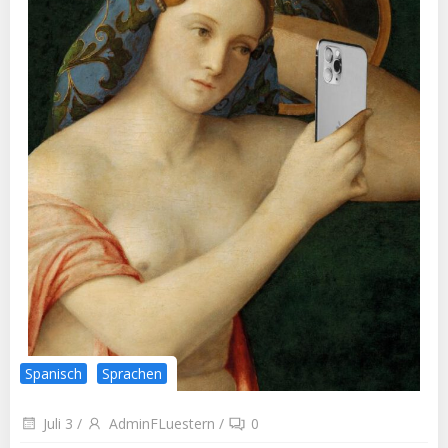
Spanisch
Sprachen
Juli 3
/
AdminFLuestern
/
0